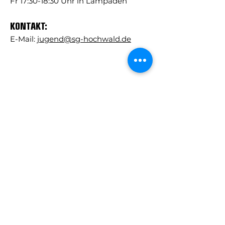
Fr
17:30-18:30 Uhr in Lampaden
KONTAKT:
E-Mail:
jugend@sg-hochwald.de
ZURÜCK ZUR ÜBERSICHT
Kontakt:
info@sg-hochwald.de