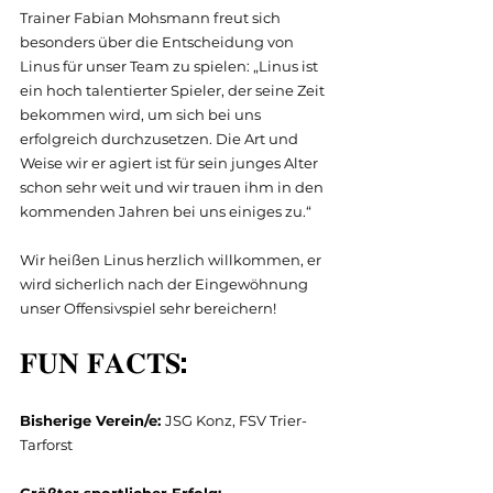
Trainer Fabian Mohsmann freut sich 
besonders über die Entscheidung von 
Linus für unser Team zu spielen: „Linus ist 
ein hoch talentierter Spieler, der seine Zeit 
bekommen wird, um sich bei uns 
erfolgreich durchzusetzen. Die Art und 
Weise wir er agiert ist für sein junges Alter 
schon sehr weit und wir trauen ihm in den 
kommenden Jahren bei uns einiges zu.“
Wir heißen Linus herzlich willkommen, er 
wird sicherlich nach der Eingewöhnung 
unser Offensivspiel sehr bereichern!
𝐅𝐔𝐍 𝐅𝐀𝐂𝐓𝐒:
Bisherige Verein/e: 
JSG Konz, FSV Trier-
Tarforst
Größter sportlicher Erfolg: