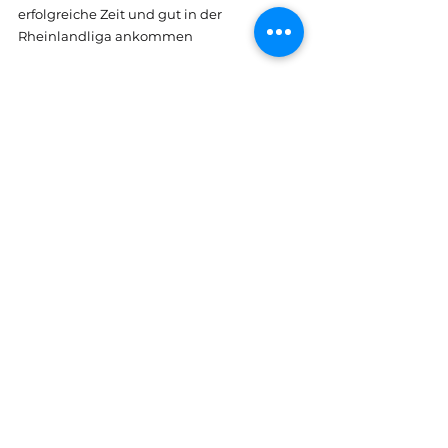
erfolgreiche Zeit und gut in der 
Rheinlandliga ankommen
Welches Ritual hast du vor dem Spiel?
Zwei Klopfer mit dem rechten Fuß auf die 
Seitenlinie
Alle ansehen
Aktuelle Beiträge