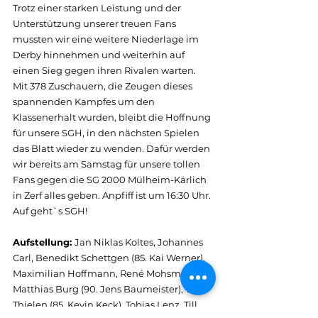
Trotz einer starken Leistung und der 
Unterstützung unserer treuen Fans 
mussten wir eine weitere Niederlage im 
Derby hinnehmen und weiterhin auf 
einen Sieg gegen ihren Rivalen warten. 
Mit 378 Zuschauern, die Zeugen dieses 
spannenden Kampfes um den 
Klassenerhalt wurden, bleibt die Hoffnung 
für unsere SGH, in den nächsten Spielen 
das Blatt wieder zu wenden. Dafür werden 
wir bereits am Samstag für unsere tollen 
Fans gegen die SG 2000 Mülheim-Kärlich 
in Zerf alles geben. Anpfiff ist um 16:30 Uhr. 
Auf geht`s SGH!
Aufstellung: 
Jan Niklas Koltes, Johannes 
Carl, Benedikt Schettgen (85. Kai Werner), 
Maximilian Hoffmann, René Mohsmann, 
Matthias Burg (90. Jens Baumeister), Tim 
Thielen (85. Kevin Keck), Tobias Lenz, Till 