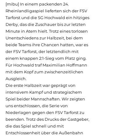
[mibu] In einem packenden 24. 
Rheinlandligaspiel lieferten sich der FSV 
Tarforst und die SG Hochwald ein hitziges 
Derby, das die Zuschauer bis zur letzten 
Minute in Atem hielt. Trotz eines torlosen 
Unentschiedens zur Halbzeit, bei dem 
beide Teams ihre Chancen hatten, war es 
der FSV Tarforst, der letztendlich mit 
einem knappen 2:1-Sieg vom Platz ging. 
Für Hochwald traf Maximilian Hoffmann 
mit dem Kopf zum zwischenzeitlichen 
Ausgleich.
Die erste Halbzeit war geprägt von 
intensivem Kampf und strategischem 
Spiel beider Mannschaften. Wir zeigten 
uns entschlossen, die Serie von 
Niederlagen gegen den FSV Tarforst zu 
beenden. Trotz des Drucks der Gastgeber, 
die das Spiel schnell und mit 
Entschlossenheit über die Außenbahn 