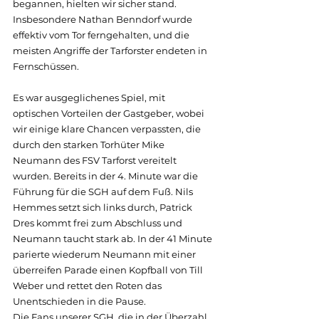
begannen, hielten wir sicher stand. 
Insbesondere Nathan Benndorf wurde 
effektiv vom Tor ferngehalten, und die 
meisten Angriffe der Tarforster endeten in 
Fernschüssen. 
Es war ausgeglichenes Spiel, mit 
optischen Vorteilen der Gastgeber, wobei 
wir einige klare Chancen verpassten, die 
durch den starken Torhüter Mike 
Neumann des FSV Tarforst vereitelt 
wurden. Bereits in der 4. Minute war die 
Führung für die SGH auf dem Fuß. Nils 
Hemmes setzt sich links durch, Patrick 
Dres kommt frei zum Abschluss und 
Neumann taucht stark ab. In der 41 Minute 
parierte wiederum Neumann mit einer 
überreifen Parade einen Kopfball von Till 
Weber und rettet den Roten das 
Unentschieden in die Pause.
Die Fans unserer SGH, die in der Überzahl 