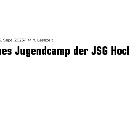
aften
News
Liveticker
Sp
6. Sept. 2023
1 Min. Lesezeit
ches Jugendcamp der JSG Ho