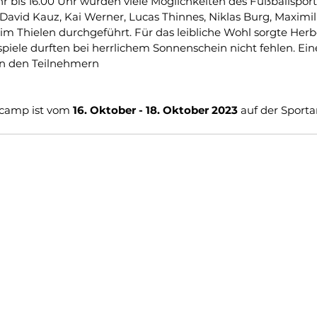
r bis 16.00 Uhr wurden viele Möglichkeiten des Fußballsport
David Kauz, Kai Werner, Lucas Thinnes, Niklas Burg, Maximi
m Thielen durchgeführt. Für das leibliche Wohl sorgte Herb
iele durften bei herrlichem Sonnenschein nicht fehlen. Ein
n den Teilnehmern
scamp ist vom 
16. Oktober - 18. Oktober 2023
 auf der Sporta