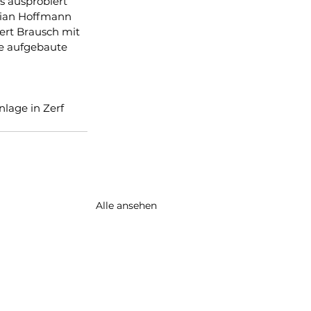
s ausprobiert 
lian Hoffmann 
ert Brausch mit 
e aufgebaute 
nlage in Zerf 
Alle ansehen