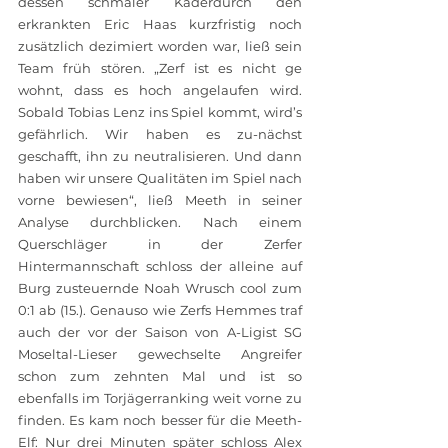
dessen schmaler Kaderdurch den 
erkrankten Eric Haas kurzfristig noch 
zusätzlich dezimiert worden war, ließ sein 
Team früh stören. „Zerf ist es nicht ge 
wohnt, dass es hoch angelaufen wird. 
Sobald Tobias Lenz ins Spiel kommt, wird’s 
gefährlich. Wir haben es zu-nächst 
geschafft, ihn zu neutralisieren. Und dann 
haben wir unsere Qualitäten im Spiel nach 
vorne bewiesen“, ließ Meeth in seiner 
Analyse durchblicken. Nach einem 
Querschläger in der Zerfer 
Hintermannschaft schloss der alleine auf 
Burg zusteuernde Noah Wrusch cool zum 
0:1 ab (15.). Genauso wie Zerfs Hemmes traf 
auch der vor der Saison von A-Ligist SG 
Moseltal-Lieser gewechselte Angreifer 
schon zum zehnten Mal und ist so 
ebenfalls im Torjägerranking weit vorne zu 
finden. Es kam noch besser für die Meeth-
Elf: Nur drei Minuten später schloss Alex 