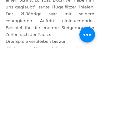
einen Schritt zu spät. Doch wir haben an 
uns geglaubt“, sagte Flügelflitzer Thielen. 
Der 21-Jährige war mit seinem 
couragierten Auftritt einleuchtendes 
Beispiel für die enorme Steigerung der 
Zerfer nach der Pause.
Drei Spiele verbleiben bis zur 
Winterpause. Während die Salmrohrer 
bereits am Samstag mit einem Heimsieg 
über Mendig/Bell die angestrebte 30-
Punkte-Marke überschreiten wollen, 
werden die Töne in Zerf langsam aber 
sicher et-was forscher. Laut 
Mittelfeldspieler Thielen ist es nun das 
klare Ziel, über den Winter hinaus (ganz) 
oben zu bleiben. Und am Ende der Saison? 
„Da schauen wir mal was kommt ...“
Es spielten: 
N.Burg—Thinnes, Carl, 
Schettgen, Mohsmann, Lenz, M. Burg, 
Schneider, Keck (46. Dres), Thielen 
(87.Eisenbarth), Hemmes (90. Thelen)