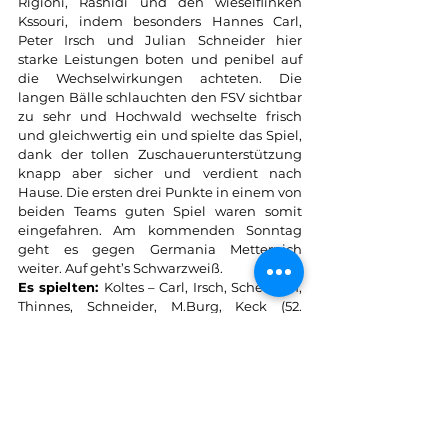
Rigioni, Rashidi und den wieselflinken 
Kssouri, indem besonders Hannes Carl, 
Peter Irsch und Julian Schneider hier 
starke Leistungen boten und penibel auf 
die Wechselwirkungen achteten. Die 
langen Bälle schlauchten den FSV sichtbar 
zu sehr und Hochwald wechselte frisch 
und gleichwertig ein und spielte das Spiel, 
dank der tollen Zuschauerunterstützung 
knapp aber sicher und verdient nach 
Hause. Die ersten drei Punkte in einem von 
beiden Teams guten Spiel waren somit 
eingefahren. Am kommenden Sonntag 
geht es gegen Germania Metternich 
weiter. Auf geht’s Schwarzweiß.  
Es spielten: 
Koltes – Carl, Irsch, Schettgen, 
Thinnes, Schneider, M.Burg, Keck (52. 
Jücker), R. Mohsmann (75. Thielen), 
Mertinitz (63. Lenz), Hemmes (68. Stein)
Tore
: 0:1 (38.) N. Neumann, 1:1 (47.) Burg, 2:1 
(50.) Mertinitz
Gelb: René Mohsmann Takt. Halten)
Zuschauer:423
Schiedsrichter: Marlon Manderfeld 