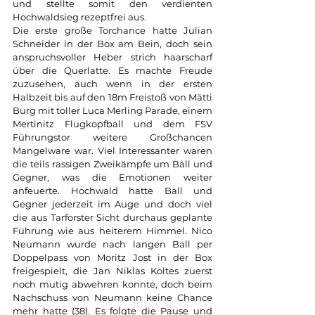
und stellte somit den verdienten 
Hochwaldsieg rezeptfrei aus.  
Die erste große Torchance hatte Julian 
Schneider in der Box am Bein, doch sein 
anspruchsvoller Heber strich haarscharf 
über die Querlatte. Es machte Freude 
zuzusehen, auch wenn in der ersten 
Halbzeit bis auf den 18m Freistoß von Mätti 
Burg mit toller Luca Merling Parade, einem 
Mertinitz Flugkopfball und dem FSV 
Führungstor weitere Großchancen 
Mangelware war. Viel Interessanter waren 
die teils rassigen Zweikämpfe um Ball und 
Gegner, was die Emotionen weiter 
anfeuerte. Hochwald hatte Ball und 
Gegner jederzeit im Auge und doch viel 
die aus Tarforster Sicht durchaus geplante 
Führung wie aus heiterem Himmel. Nico 
Neumann wurde nach langen Ball per 
Doppelpass von Moritz Jost in der Box 
freigespielt, die Jan Niklas Koltes zuerst 
noch mutig abwehren konnte, doch beim 
Nachschuss von Neumann keine Chance 
mehr hatte (38). Es folgte die Pause und 