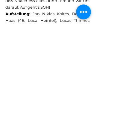
diss Naach ess alles drinn“ Freuen wir uns 
darauf. Auf geht’s SGH!
Aufstellung:
 Jan Niklas Koltes, Benedikt 
Haas (46. Luca Heintel), Lucas Thinnes, 
Maximilian Hoffmann, Matthias Burg, 
Robin Mertinitz (90. Johannes Thelen), Tim 
Thielen (94. Yosef Naji), Andre Paulus, Nils 
Hemmes (77. Patrick Dres), Julian Bidon 
(94. Marc Steffes), Elias Stelker - 
Schiedsrichter:
 Dominik Link 
- 
Zuschauer:
 220
Tore:
 0:1 Benedikt Haas (17.), 0:2 Tim Thielen 
(60.)#
Stephan Simon
https://youtu.be/z87rGTgnMeo?
si=mIG37XpgdIHC5-kf