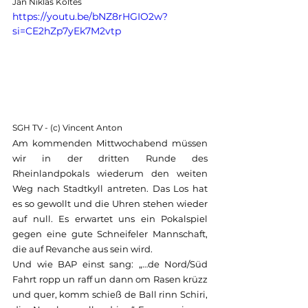
Jan Niklas Koltes
https://youtu.be/bNZ8rHGIO2w?
si=CE2hZp7yEk7M2vtp
SGH TV - (c) Vincent Anton
Am kommenden Mittwochabend müssen 
wir in der dritten Runde des 
Rheinlandpokals wiederum den weiten 
Weg nach Stadtkyll antreten. Das Los hat 
es so gewollt und die Uhren stehen wieder 
auf null. Es erwartet uns ein Pokalspiel 
gegen eine gute Schneifeler Mannschaft, 
die auf Revanche aus sein wird.
Und wie BAP einst sang: „…de Nord/Süd 
Fahrt ropp un raff un dann om Rasen krüzz 
und quer, komm schieß de Ball rinn Schiri, 