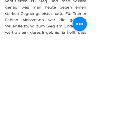
verifizierten 1:0 Sieg und man wusste 
genau, was man heute gegen einen 
starken Gegner geleistet hatte. Für Trainer 
Fabian Mohsmann war die gezeigte 
Willensleistung zum Sieg am Ende mehr 
wert als ein klares Ergebnis. Er hofft, dass 
dies gezeigten Zweikampfqualitäten 
Auftrieb für die kommenden Wochen 
geben werden.
Aufstellung
: Koltes- Carl, Irsch, Schettgen, 
Burg, Hoffmann, Lenz, R. Mohsmann (62. 
Dres), Schneider, Jücker (80. Stein), 
Hemmes (90. Thelen)
Tore
: 0:1 (2.) Hoffmann
Zuschauer
: 103
Schiedsrichter
: Pascal Wagener (SC 
Scheuerfeld) ab 30. Nils Schneider 
(Weyerbusch)