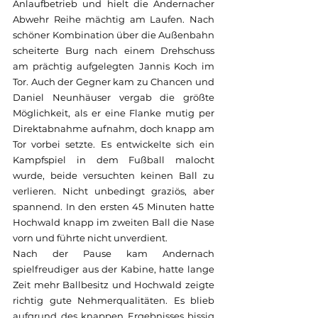
Anlaufbetrieb und hielt die Andernacher 
Abwehr Reihe mächtig am Laufen. Nach 
schöner Kombination über die Außenbahn 
scheiterte Burg nach einem Drehschuss 
am prächtig aufgelegten Jannis Koch im 
Tor. Auch der Gegner kam zu Chancen und 
Daniel Neunhäuser vergab die größte 
Möglichkeit, als er eine Flanke mutig per 
Direktabnahme aufnahm, doch knapp am 
Tor vorbei setzte. Es entwickelte sich ein 
Kampfspiel in dem Fußball malocht 
wurde, beide versuchten keinen Ball zu 
verlieren. Nicht unbedingt graziös, aber 
spannend. In den ersten 45 Minuten hatte 
Hochwald knapp im zweiten Ball die Nase 
vorn und führte nicht unverdient. 
Nach der Pause kam Andernach 
spielfreudiger aus der Kabine, hatte lange 
Zeit mehr Ballbesitz und Hochwald zeigte 
richtig gute Nehmerqualitäten. Es blieb 
aufgrund des knappen Ergebnisses bissig 