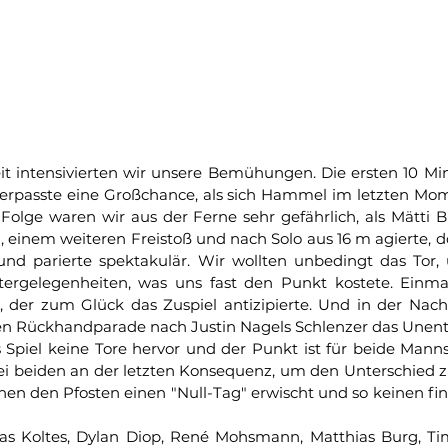
it intensivierten wir unsere Bemühungen. Die ersten 10 Mi
verpasste eine Großchance, als sich Hammel im letzten Mo
Folge waren wir aus der Ferne sehr gefährlich, als Mätti B
 einem weiteren Freistoß und nach Solo aus 16 m agierte,
und parierte spektakulär. Wir wollten unbedingt das Tor, 
ergelegenheiten, was uns fast den Punkt kostete. Einmal 
 der zum Glück das Zuspiel antizipierte. Und in der Nachsp
ken Rückhandparade nach Justin Nagels Schlenzer das Unen
piel keine Tore hervor und der Punkt ist für beide Manns
 bei beiden an der letzten Konsequenz, um den Unterschied 
hen den Pfosten einen "Null-Tag" erwischt und so keinen fi
las Koltes, Dylan Diop, René Mohsmann, Matthias Burg, Tim