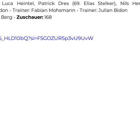
Luca Heintel, Patrick Dres (69. Elias Stelker), Nils H
idon - Trainer: Fabian Mohsmann - Trainer: Julian Bidon
 Berg - 
Zuschauer:
 168
MB6_HLD10bQ?si=F5GOZUR5p3vU9UvW