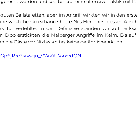
 gerecht werden und setzten auf eine offensive Taktik mit P
guten Ballstafetten, aber im Angriff wirkten wir in den erst
eine wirkliche Großchance hatte Nils Hemmes, dessen Absch
s Tor verfehlte. In der Defensive standen wir aufmerksa
 Diob erstickten die Malberger Angriffe im Keim. Bis auf 
en die Gäste vor Niklas Koltes keine gefährliche Aktion.
_IHGp6jRro?si=squ_VWKiUVkxvdQN