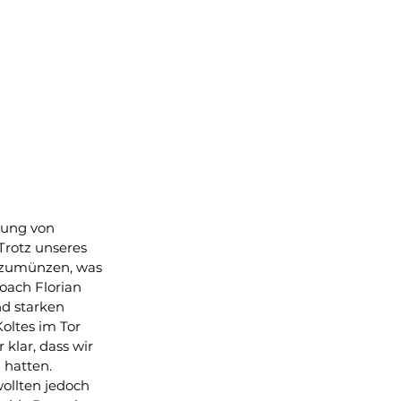
onsoring
Mehr
tung von 
Trotz unseres 
umzumünzen, was 
ach Florian 
d starken 
oltes im Tor 
klar, dass wir 
 hatten. 
ollten jedoch 