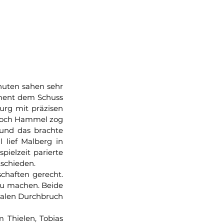
nuten sahen sehr 
ment dem Schuss 
urg mit präzisen 
 doch Hammel zog 
und das brachte 
lief Malberg in 
ielzeit parierte 
tschieden.
chaften gerecht. 
zu machen. Beide 
nalen Durchbruch 
 Thielen, Tobias 