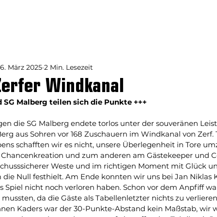
aften
News
Liveticker
Sp
16. März 2025
2 Min. Lesezeit
Zerfer Windkanal
SG Malberg teilen sich die Punkte +++
gen die SG Malberg endete torlos unter der souveränen Leis
 Berg aus Sohren vor 168 Zuschauern im Windkanal von Zerf. 
ens schafften wir es nicht, unsere Überlegenheit in Tore 
 Chancenkreation und zum anderen am Gästekeeper und Co
schusssicherer Weste und im richtigen Moment mit Glück un
die Null festhielt. Am Ende konnten wir uns bei Jan Niklas K
 Spiel nicht noch verloren haben. Schon vor dem Anpfiff war 
 mussten, da die Gäste als Tabellenletzter nichts zu verlieren
nen Kaders war der 30-Punkte-Abstand kein Maßstab, wir w