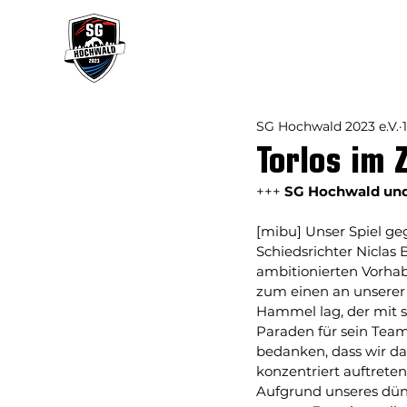
Verein
Mannsch
SG Hochwald 2023 e.V.
Torlos im 
+++ 
SG Hochwald und 
[mibu] Unser Spiel ge
Schiedsrichter Niclas
ambitionierten Vorhab
zum einen an unserer
Hammel lag, der mit 
Paraden für sein Team 
bedanken, dass wir das
konzentriert auftreten
Aufgrund unseres dün