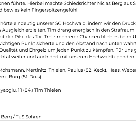
onen führte. Hierbei machte Schiedsrichter Niclas Berg aus S
d bewies kein Fingerspitzengefühl. 
ehörte eindeutig unserer SG Hochwald, indem wir den Druck
 Ausgleich erzielten. Tim drang energisch in den Strafraum 
mit der Pike das Tor. Trotz mehrerer Chancen blieb es beim 
ichtigen Punkt sicherte und den Abstand nach unten wahrte
 Qualität und Ehrgeiz um jeden Punkt zu kämpfen. Für uns 
htal weiter und auch dort mit unseren Hochwaldtugenden 
 Mohsmann, Mertinitz, Thielen, Paulus (82. Keck), Haas, Weber
enz, Burg (81. Dres)
yaoglu, 1:1 (84.) Tim Thielen
s Berg / TuS Sohren