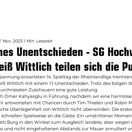
aften
News
Liveticker
Sp
7. Nov. 2023
1 Min. Lesezeit
hes Unentschieden - SG Hoch
iß Wittlich teilen sich die P
pannung erwarteten 14. Spieltag der Rheinlandliga trennten
 Wittlich mit einem 1:1-Unentschieden. Trotz des böigen W
urchnässten Zuschauern eine gute Leistung. 
ch Ömer Kahyaoglu in Führung, nachdem wir eine harmlose
Wir antworteten mit Chancen durch Tim Thielen und Robin Me
sche Überlegenheit von Wittlich nicht überwinden. Die erst
 schnellen Spielweise an die Gäste. Ein umstrittener Moment 
Mätti Burg in den Winkel zum Ausgleich landete, aber wegen 
 und nicht eingehaltenen Abstands zur Mauer annulliert w