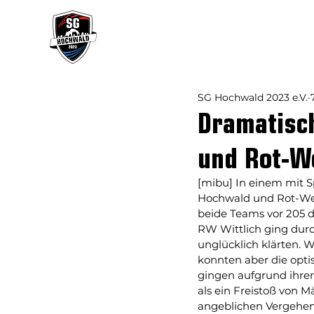
Verein
Mannsch
SG Hochwald 2023 e.V.
Dramatisc
und Rot-We
[mibu] In einem mit S
Hochwald und Rot-Weiß
beide Teams vor 205 d
RW Wittlich ging dur
unglücklich klärten. 
konnten aber die opti
gingen aufgrund ihrer
als ein Freistoß von 
angeblichen Vergehens