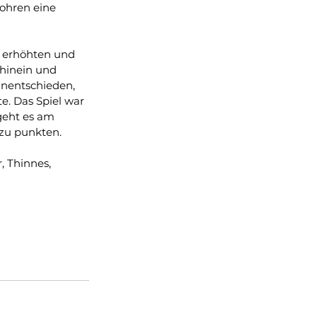
ohren eine 
 erhöhten und 
hinein und 
Unentschieden, 
. Das Spiel war 
geht es am 
zu punkten.
, Thinnes, 