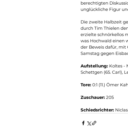
berechtigten Diskussi
unglückliche Figur un
Die zweite Halbzeit g
durch Tim Thielen den
erzielte schnörkellos 
was Hochwald einen w
der Beweis dafür, mit
Samstag gegen Eisbac
Aufstellung: 
Koltes -
Schettgen (65. Carl), L
Tore: 
0:1 (11.) Ömer Kah
Zuschauer: 
205
Schiedsrichter:
 Nicla