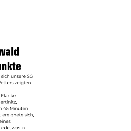
onsoring
Mehr
wald
unkte
 sich unsere SG 
etters zeigten 
 Flanke 
rtinitz, 
en 45 Minuten 
ereignete sich, 
eines 
urde, was zu 