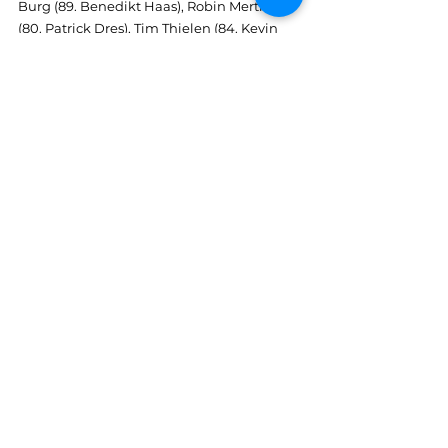
Burg (89. Benedikt Haas), Robin Mertinitz 
(80. Patrick Dres), Tim Thielen (84. Kevin 
Keck), Tobias Lenz, Till Weber, Nils 
Hemmes (88. Kai Werner) 
Schiedsrichter: 
Jonas Schäfer (Holzbach) 
Zuschauer:
 205 
Tore:
 0:1 Marian Kneuper (33.), 1:1 Matthias 
Burg (45.+2), 1:2 Marian Kneuper (47.), 2:2 
Nils Hemmes (64.), 3:2 Nils Hemmes (84.)
Alle ansehen
Aktuelle Beiträge