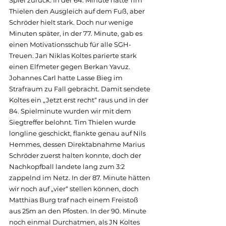
Spiel zurück. In der 64. Minute hatte Tim 
Thielen den Ausgleich auf dem Fuß, aber 
Schröder hielt stark. Doch nur wenige 
Minuten später, in der 77. Minute, gab es 
einen Motivationsschub für alle SGH-
Treuen. Jan Niklas Koltes parierte stark 
einen Elfmeter gegen Berkan Yavuz. 
Johannes Carl hatte Lasse Bieg im 
Strafraum zu Fall gebracht. Damit sendete 
Koltes ein „Jetzt erst recht“ raus und in der 
84. Spielminute wurden wir mit dem 
Siegtreffer belohnt. Tim Thielen wurde 
longline geschickt, flankte genau auf Nils 
Hemmes, dessen Direktabnahme Marius 
Schröder zuerst halten konnte, doch der 
Nachkopfball landete lang zum 3:2 
zappelnd im Netz. In der 87. Minute hätten 
wir noch auf „vier“ stellen können, doch 
Matthias Burg traf nach einem Freistoß 
aus 25m an den Pfosten. In der 90. Minute 
noch einmal Durchatmen, als JN Koltes 