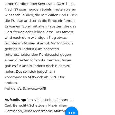
einen Cerdic Höber Schuss aus 30 m hielt.
Nach 97 spannenden Spielminuten waren 
wir es schließlich, die mit Willen und Glück 
die Punkte und somit die Ernte einfuhren. 
Es war ein Spiel mit allen Facetten, die das 
Herz freuen oder leiden lässt. Das Atmen 
wird nach dem wichtigen Sieg etwas 
leichter im Abstiegskampf. Am Mittwoch 
geht es in Tarforst zum nächsten 
mitentscheidenden Punktespiel gegen 
einen direkten Mitkonkurrenten. Bisher 
gab es für uns in Tarforst noch nichts zu 
holen. Das soll sich jedoch am 
kommenden Mittwoch ab 19:30 Uhr 
ändern.
Auf geht’s, Schwarzweiß!
Aufstellung:
 Jan Niklas Koltes, Johannes 
Carl, Benedikt Schettgen, Maximilian 
Hoffmann, René Mohsmann, Matthias 