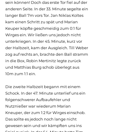
sein können! Doch das erste Tor fiel auf der 
anderen Seite. In der 33. Minute segelte ein 
langer Ball 7m vors Tor. Jan Niklas Koltes 
kam einen Schritt zu spät und Marian 
Keuper köpfte geschmeidig zum 0:1 für 
Wirges ein. Wir ließen uns jedoch nicht 
unterkriegen. In der 45. Minute, kurz vor 
der Halbzeit, kam der Ausgleich. Till Weber 
zog auf rechts an, brachte den Ball stramm 
in die Box, Robin Mertinitz legte zurück 
und Matthias Burg schob überlegt aus 
10m zum 1:1 ein.
Die zweite Halbzeit begann mit einem 
Schock. In der 47. Minute unterlief uns ein 
folgenschwerer Aufbaufehler und 
Nutznießer war wiederum Marian 
Kneuper, der zum 1:2 für Wirges einschob. 
Das sollte es jedoch noch lange nicht 
gewesen sein und wir kämpften uns ins 